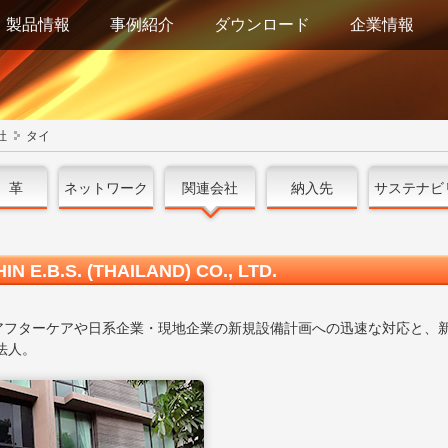
製品情報
事例紹介
ダウンロード
企業情報
社
タイ
 革
ネットワーク
関連会社
納入先
サステナビ
B.S. (THAILAND) CO., LTD.
アフターケアや日系企業・現地企業の新規設備計画への迅速な対応と、
法人。